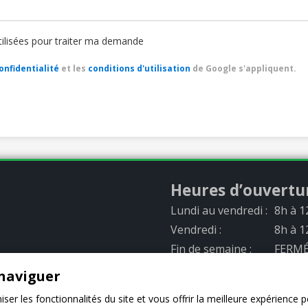
utilisées pour traiter ma demande
onfidentialité
et les
conditions d'utilisation
de Google s'appliquent.
Heures d’ouvertu
Lundi au vendredi :
8h à 1
Vendredi :
8h à 1
Fin de semaine :
FERM
naviguer
ces
er les fonctionnalités du site et vous offrir la meilleure expérience p