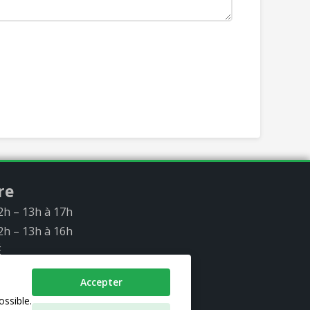
re
2h – 13h à 17h
2h – 13h à 16h
É
Accepter
ossible.