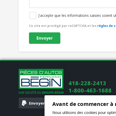
J'accepte que les informations saisies soient 
Ce site est protégé par reCAPTCHA et les
règles de c
418-228-2413
1-800-463-1688
Avant de commencer à 
Envoyer votre paiement pour l’achat de piè
Nous utilisons des cookies pour optimis