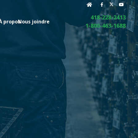
418-228-2413
À propos
Nous joindre
1-800-463-1688