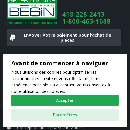
418-228-2413
1-800-463-1688
Envoyer votre paiement pour l’achat de
pièces
Heures d’ouverture
Avant de commencer à naviguer
Lundi au vendredi :
8h à 12h – 13h à 17h
Vendredi :
8h à 12h – 13h à 16h
Nous utilisons des cookies pour optimiser les
Fin de semaine :
FERMÉ
fonctionnalités du site et vous offrir la meilleure
expérience possible. En acceptant, vous consentez à
notre utilisation des cookies.
Accepter
Pièces d’autos Fernand Bégin 2020 © Tous droits réservés
Paramètres
|
Politique de confidentialité
|
Conception du site web > IC Zones